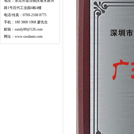
地址：东莞市道滘镇扶屋水新兴
路1号百代工业园4栋4楼
电话/传真：0769-2168 8775
手机：180 3800 1968 廖先生
邮箱：sundy80@126.com
网址：www.szsdauto.com