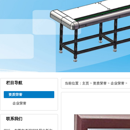
栏目导航
当前位置：
主页
>
资质荣誉
>
企业荣誉
>
资质荣誉
企业荣誉
联系我们