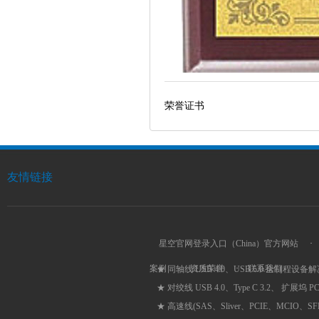
荣誉证书
友情链接
星空官网登录入口（China）官方网站
·
案例
·
资质荣誉
·
联系我们
★ 同轴线 USB 4.0、USB 5.0 全制程设备
★ 对绞线 USB 4.0、Type C 3.2、 扩展坞 
★ 高速线(SAS、Sliver、PCIE、MCIO、