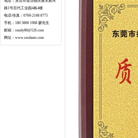
地址：东莞市道滘镇扶屋水新兴
路1号百代工业园4栋4楼
电话/传真：0769-2168 8775
手机：180 3800 1968 廖先生
邮箱：sundy80@126.com
网址：www.szsdauto.com