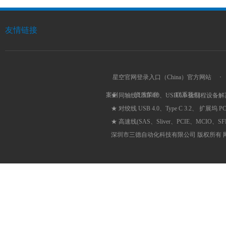
友情链接
星空官网登录入口（China）官方网站
·
案例
·
资质荣誉
·
联系我们
★ 同轴线 USB 4.0、USB 5.0 全制程设备
★ 对绞线 USB 4.0、Type C 3.2、 扩展坞 
★ 高速线(SAS、Sliver、PCIE、MCIO、
深圳市三德自动化科技有限公司 版权所有