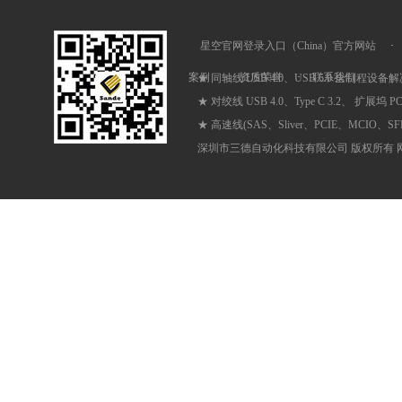
星空官网登录入口（China）官方网站
·
案例
·
资质荣誉
·
联系我们
★ 同轴线 USB 4.0、USB 5.0 全制程设备
★ 对绞线 USB 4.0、Type C 3.2、 扩展坞 
★ 高速线(SAS、Sliver、PCIE、MCIO、
深圳市三德自动化科技有限公司 版权所有