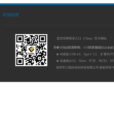
友情链接
星空官网登录入口（China）官方网站
·
案例
·
资质荣誉
·
联系我们
★ 同轴线 USB 4.0、USB 5.0 全制程设备
★ 对绞线 USB 4.0、Type C 3.2、 扩展坞 
★ 高速线(SAS、Sliver、PCIE、MCIO、
深圳市三德自动化科技有限公司 版权所有