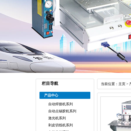
栏目导航
当前位置：
主页
>
产品中心
自动焊接机系列
自动点锡胶机系列
激光机系列
剥皮切线机系列