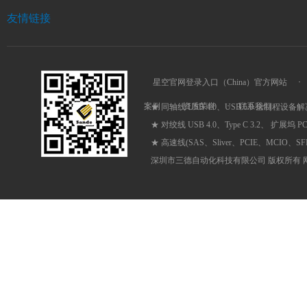
友情链接
星空官网登录入口（China）官方网站
·
案例
·
资质荣誉
·
联系我们
★ 同轴线 USB 4.0、USB 5.0 全制程设备
★ 对绞线 USB 4.0、Type C 3.2、 扩展坞 
★ 高速线(SAS、Sliver、PCIE、MCIO、
深圳市三德自动化科技有限公司 版权所有