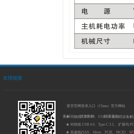
友情链接
星空官网登录入口（China）官方网站
·
案例
·
资质荣誉
·
联系我们
★ 同轴线 USB 4.0、USB 5.0 全制程设备
★ 对绞线 USB 4.0、Type C 3.2、 扩展坞 
★ 高速线(SAS、Sliver、PCIE、MCIO、