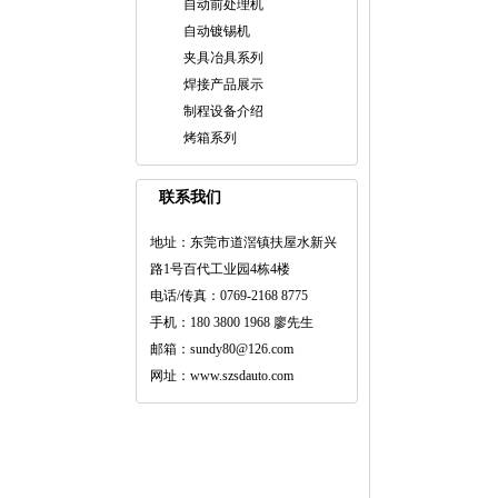
自动前处理机
自动镀锡机
夹具冶具系列
焊接产品展示
制程设备介绍
烤箱系列
联系我们
地址：东莞市道滘镇扶屋水新兴
路1号百代工业园4栋4楼
电话/传真：0769-2168 8775
手机：180 3800 1968 廖先生
邮箱：sundy80@126.com
网址：www.szsdauto.com