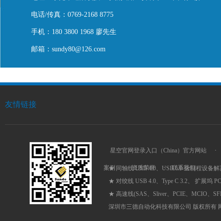
电话/传真：0769-2168 8775
Type C HUB系列
Type C
手机：180 3800 1968 廖先生
邮箱：sundy80@126.com
网址：www.szsdauto.com
友情链接
星空官网登录入口（China）官方网站
·
案例
·
资质荣誉
·
联系我们
★ 同轴线 USB 4.0、USB 5.0 全制程设备
★ 对绞线 USB 4.0、Type C 3.2、 扩展坞 
★ 高速线(SAS、Sliver、PCIE、MCIO、
深圳市三德自动化科技有限公司 版权所有