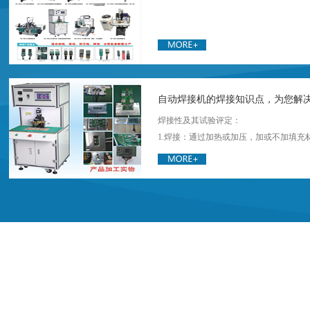
自动焊接机的焊接知识点，为您解
焊接性及其试验评定：
的常见问题
1.焊接：通过加热或加压，加或不加填充
子间的结合形成不可分割的整体的工艺过
2.焊接性：指同质材料或异质材料在制造
成完整接头并满足预期使用要求的能力。
3.影响焊接性的四大因素是：材料，设计
4.评定焊接性的原